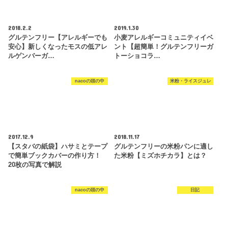
2018.2.2
2019.1.30
グルテンフリー【アレルギーでも
小麦アレルギーコミュニティイベ
安心】新しくなったモスの低アレ
ント【超簡単！グルテンフリーガ
ルゲンバーガ…
トーショコラ…
nacoの頭の中
米粉・ライスジュレ
2017.12.9
2018.11.17
【スタバの紙袋】ハサミとテープ
グルテンフリーの米粉パンに適し
で簡単ブックカバーの作り方！
た米粉【ミズホチカラ】とは？
20枚の写真で解説
nacoの頭の中
日記