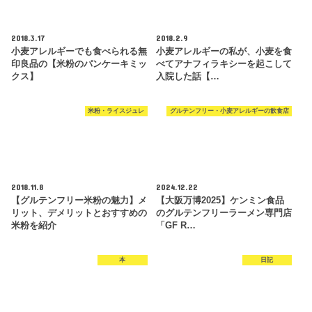
2018.3.17
2018.2.9
小麦アレルギーでも食べられる無
小麦アレルギーの私が、小麦を食
印良品の【米粉のパンケーキミッ
べてアナフィラキシーを起こして
クス】
入院した話【…
米粉・ライスジュレ
グルテンフリー・小麦アレルギーの飲食店
2018.11.8
2024.12.22
【グルテンフリー米粉の魅力】メ
【大阪万博2025】ケンミン食品
リット、デメリットとおすすめの
のグルテンフリーラーメン専門店
米粉を紹介
「GF R…
本
日記