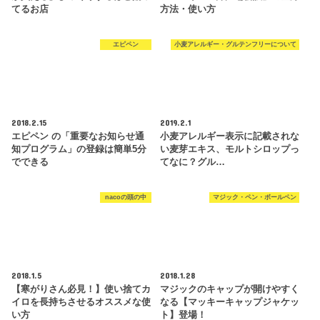
てるお店
方法・使い方
エピペン
小麦アレルギー・グルテンフリーについて
2018.2.15
2019.2.1
エピペン の「重要なお知らせ通
小麦アレルギー表示に記載されな
知プログラム」の登録は簡単5分
い麦芽エキス、モルトシロップっ
でできる
てなに？グル…
nacoの頭の中
マジック・ペン・ボールペン
2018.1.5
2018.1.28
【寒がりさん必見！】使い捨てカ
マジックのキャップが開けやすく
イロを長持ちさせるオススメな使
なる【マッキーキャップジャケッ
い方
ト】登場！