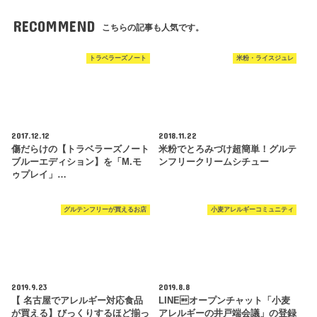
RECOMMEND
こちらの記事も人気です。
トラベラーズノート
米粉・ライスジュレ
2017.12.12
2018.11.22
傷だらけの【トラベラーズノート
米粉でとろみづけ超簡単！グルテ
ブルーエディション】を「M.モ
ンフリークリームシチュー
ゥプレイ」…
グルテンフリーが買えるお店
小麦アレルギーコミュニティ
2019.9.23
2019.8.8
【 名古屋でアレルギー対応食品
LINEオープンチャット「小麦
が買える】びっくりするほど揃っ
アレルギーの井戸端会議」の登録