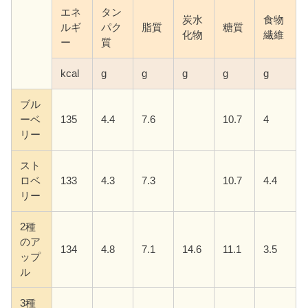
エネ
タン
炭水
食物
ルギ
パク
脂質
糖質
化物
繊維
ー
質
kcal
g
g
g
g
g
ブル
ーベ
135
4.4
7.6
10.7
4
リー
スト
ロベ
133
4.3
7.3
10.7
4.4
リー
2種
のア
134
4.8
7.1
14.6
11.1
3.5
ップ
ル
3種