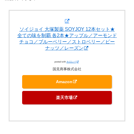
ソイジョイ 大塚製薬 SOYJOY 12本セット★
全ての味を制覇 各2本★アップル／アーモンド
チョコ／ブルーベリー／ストロベリー／ピー
ナッツ／レーズン
posted with
カエレバ
国見商事株式会社
Amazon
楽天市場