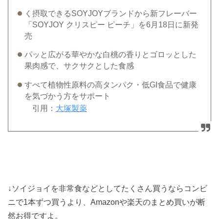
く摂取できるSOYJOYブランドから新フレーバー
「SOYJOY クリスピー ピーチ」を6月18日に新発
売
パッと広がる華やかな白桃の香りとゴロッとした
果肉感で、サクサクとした食感
すべて植物性原料の高タンパク・低GI食品で健康
を気づかう方をサポート
引用：
大塚製薬
↓ソイジョイを非常食などとしてたくさん買うならコンビ
ニで1本ずつ買うより、Amazonや楽天のまとめ買いが断
然お得ですよ。