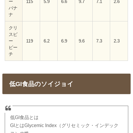
ー
115
5.9
6.6
9.7
7.1
2.6
バナ
ナ
クリ
スピ
ー
119
6.2
6.9
9.6
7.3
2.3
ピー
チ
低GI食品のソイジョイ
低GI食品とは
GIとはGlycemic Index（グリセミック・インデック