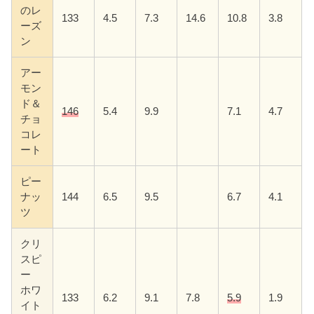
のレ
133
4.5
7.3
14.6
10.8
3.8
ーズ
ン
アー
モン
ド＆
146
5.4
9.9
7.1
4.7
チョ
コレ
ート
ピー
ナッ
144
6.5
9.5
6.7
4.1
ツ
クリ
スピ
ー
ホワ
133
6.2
9.1
7.8
5.9
1.9
イト