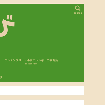
search
グルテンフリー・小麦アレルギーの飲食店
restaurant
カフェ・レストラン
パン屋さん
モスバーガー
頼