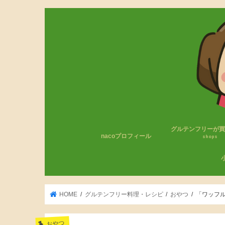
グルテンフリーが
nacoプロフィール
shops
コンビニのグルテン
無印良品
成城石井
カルディ
その他
わ
小
HOME
グルテンフリー料理・レシピ
おやつ
「ワッフ
おやつ