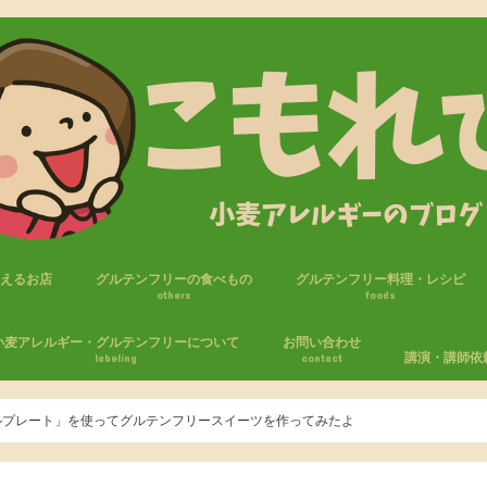
買えるお店
グルテンフリーの食べもの
グルテンフリー料理・レシピ
others
foods
フリー商品
セブンイレブン
ファミリーマート
ローソン
ローソンストア100
おやつ
パン
米粉・ライスジュレ
調味料
麺
小麦アレルギー・グルテンフリーについて
お問い合わせ
講演・講師依
labeling
contact
たしの小麦アレルギー体験
麦アレルギーの生活
エピペン
気をつけること
ルプレート」を使ってグルテンフリースイーツを作ってみたよ