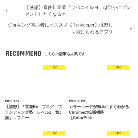
【感想】喜多川泰著『ソバニイルヨ』は誰かにプレ
ゼントしたくなる本
ジョギング初心者にオススメ【Runkeeper】は楽し
く続けられるアプリ
RECOMMEND
こちらの記事も人気です。
日記
日記
2018.1.14
2018.2.28
【感想】『立花Be・ブログ・ブ
カラーコードが簡単にすぐわかる
ランディング塾 レベル1 第3
Chromeの拡張機能
講』→フロー…
【ColorPick…
日記
日記