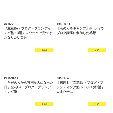
2018.1.17
2017.12.14
『立花Be・ブログ・ブランディ
【ものくろキャンプ】iPhoneで
ング塾・3講』→ワークで見つけ
ブログ講座に参加した感想
たなりたい自分
日記
日記
2017.10.30
2017.12.3
「ただの人から特別な人になった
【感想】『立花Be・ブログ・ブ
日」立花Be・ブログ・ブランデ
ランディング塾 レベル1 第2講』
ィング塾
→また一…
日記
日記