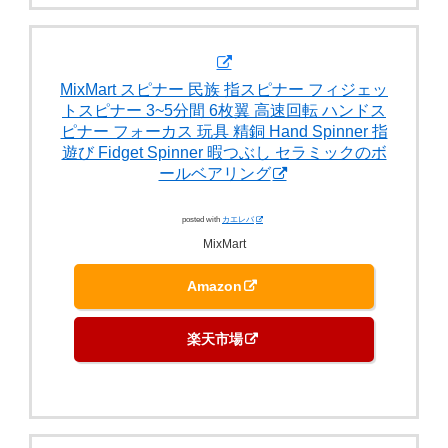
MixMart スピナー 民族 指スピナー フィジェッ
トスピナー 3~5分間 6枚翼 高速回転 ハンドス
ピナー フォーカス 玩具 精銅 Hand Spinner 指
遊び Fidget Spinner 暇つぶし セラミックのボ
ールベアリング
posted with
カエレバ
MixMart
Amazon
楽天市場