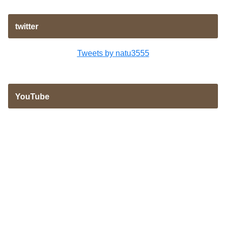
twitter
Tweets by natu3555
YouTube