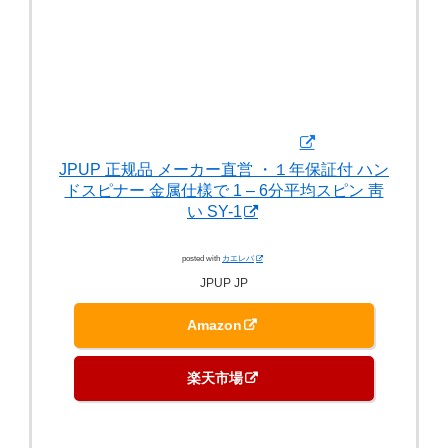
JPUP 正规品 メーカー直営 ・１年保証付 ハン
ドスピナー 金属仕樣で 1 – 6分平均スピン 靑
い SY-1
posted with
カエレバ
JPUP JP
Amazon
楽天市場