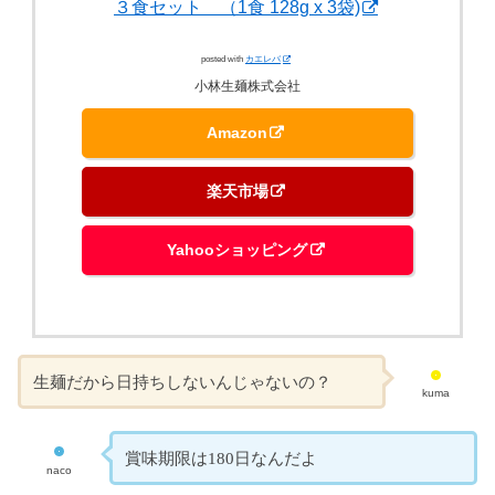
３食セット （1食 128g x 3袋)
posted with
カエレバ
小林生麺株式会社
Amazon
楽天市場
Yahooショッピング
生麺だから日持ちしないんじゃないの？
kuma
賞味期限は180日なんだよ
naco