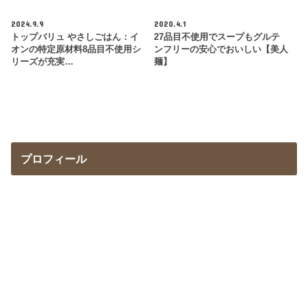
2024.9.9
2020.4.1
トップバリュ やさしごはん：イ
27品目不使用でスープもグルテ
オンの特定原材料8品目不使用シ
ンフリーの安心でおいしい【美人
リーズが充実…
麺】
プロフィール