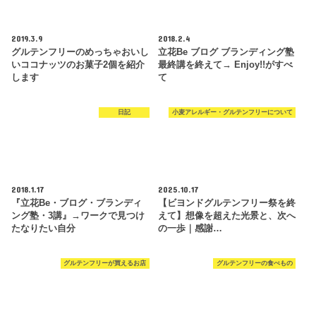
2019.3.9
2018.2.4
グルテンフリーのめっちゃおいし
立花Be ブログ ブランディング塾
いココナッツのお菓子2個を紹介
最終講を終えて→ Enjoy!!がすべ
します
て
日記
小麦アレルギー・グルテンフリーについて
2018.1.17
2025.10.17
『立花Be・ブログ・ブランディ
【ビヨンドグルテンフリー祭を終
ング塾・3講』→ワークで見つけ
えて】想像を超えた光景と、次へ
たなりたい自分
の一歩｜感謝…
グルテンフリーが買えるお店
グルテンフリーの食べもの