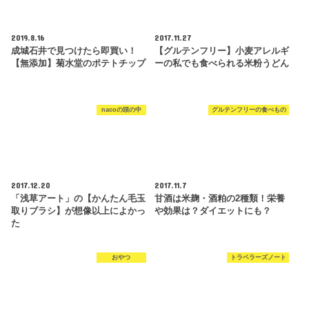
2019.8.16
2017.11.27
成城石井で見つけたら即買い！
【グルテンフリー】小麦アレルギ
【無添加】菊水堂のポテトチップ
ーの私でも食べられる米粉うどん
nacoの頭の中
グルテンフリーの食べもの
2017.12.20
2017.11.7
「浅草アート」の【かんたん毛玉
甘酒は米麹・酒粕の2種類！栄養
取りブラシ】が想像以上によかっ
や効果は？ダイエットにも？
た
おやつ
トラベラーズノート