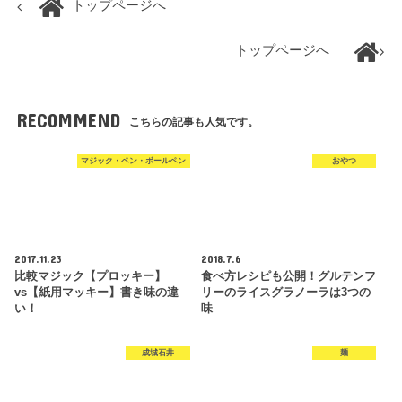
トップページへ
トップページへ
RECOMMEND
こちらの記事も人気です。
マジック・ペン・ボールペン
おやつ
2017.11.23
2018.7.6
比較マジック【プロッキー】
食べ方レシピも公開！グルテンフ
vs【紙用マッキー】書き味の違
リーのライスグラノーラは3つの
い！
味
成城石井
麺