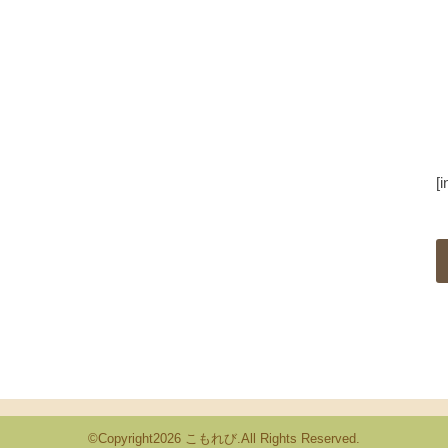
[
©Copyright2026
こもれび
.All Rights Reserved.