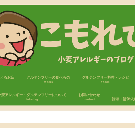
買えるお店
グルテンフリーの食べもの
グルテンフリー料理・レシピ
others
foods
フリー商品
セブンイレブン
ファミリーマート
ローソン
ローソンストア100
おやつ
パン
米粉・ライスジュレ
調味料
麺
小麦アレルギー・グルテンフリーについて
お問い合わせ
講演・講師依
labeling
contact
たしの小麦アレルギー体験
麦アレルギーの生活
エピペン
気をつけること