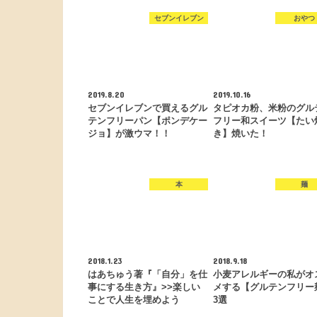
セブンイレブン
おやつ
2019.8.20
2019.10.16
セブンイレブンで買えるグル
タピオカ粉、米粉のグル
テンフリーパン【ポンデケー
フリー和スイーツ【たい
ジョ】が激ウマ！！
き】焼いた！
本
麺
2018.1.23
2018.9.18
はあちゅう著『「自分」を仕
小麦アレルギーの私がオ
事にする生き方』>>楽しい
メする【グルテンフリー
ことで人生を埋めよう
3選