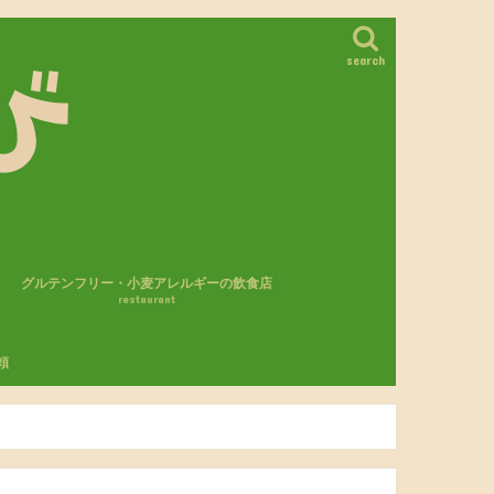
search
グルテンフリー・小麦アレルギーの飲食店
restaurant
カフェ・レストラン
パン屋さん
モスバーガー
頼