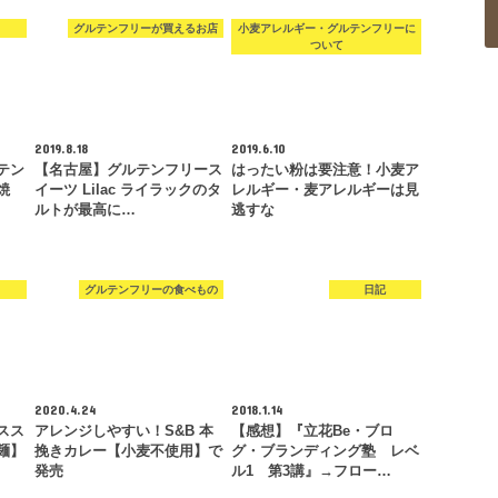
グルテンフリーが買えるお店
小麦アレルギー・グルテンフリーに
ついて
2019.8.18
2019.6.10
テン
【名古屋】グルテンフリース
はったい粉は要注意！小麦ア
焼
イーツ Lilac ライラックのタ
レルギー・麦アレルギーは見
ルトが最高に…
逃すな
グルテンフリーの食べもの
日記
2020.4.24
2018.1.14
スス
アレンジしやすい！S&B 本
【感想】『立花Be・ブロ
麺】
挽きカレー【小麦不使用】で
グ・ブランディング塾 レベ
発売
ル1 第3講』→フロー…