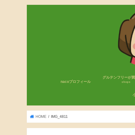
グルテンフリーが
nacoプロフィール
shops
コンビニのグルテン
無印良品
成城石井
カルディ
その他
わ
小
HOME
IMG_4811