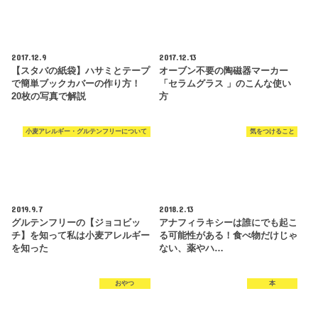
2017.12.9
2017.12.13
【スタバの紙袋】ハサミとテープ
オーブン不要の陶磁器マーカー
で簡単ブックカバーの作り方！
「セラムグラス 」のこんな使い
20枚の写真で解説
方
小麦アレルギー・グルテンフリーについて
気をつけること
2019.9.7
2018.2.13
グルテンフリーの【ジョコビッ
アナフィラキシーは誰にでも起こ
チ】を知って私は小麦アレルギー
る可能性がある！食べ物だけじゃ
を知った
ない、薬やハ…
おやつ
本