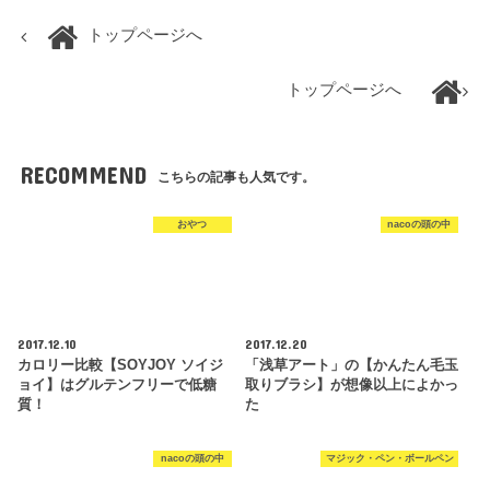
トップページへ
トップページへ
RECOMMEND
こちらの記事も人気です。
おやつ
nacoの頭の中
2017.12.10
2017.12.20
カロリー比較【SOYJOY ソイジ
「浅草アート」の【かんたん毛玉
ョイ】はグルテンフリーで低糖
取りブラシ】が想像以上によかっ
質！
た
nacoの頭の中
マジック・ペン・ボールペン