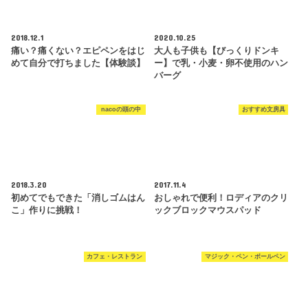
2018.12.1
2020.10.25
痛い？痛くない？エピペンをはじ
大人も子供も【びっくりドンキ
めて自分で打ちました【体験談】
ー】で乳・小麦・卵不使用のハン
バーグ
nacoの頭の中
おすすめ文房具
2018.3.20
2017.11.4
初めてでもできた「消しゴムはん
おしゃれで便利！ロディアのクリ
こ」作りに挑戦！
ックブロックマウスパッド
カフェ・レストラン
マジック・ペン・ボールペン