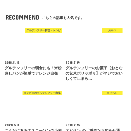
RECOMMEND
こちらの記事も人気です。
グルテンフリー料理・レシピ
おやつ
2018.11.12
2018.7.19
グルテンフリーの朝食にも！米粉
グルテンフリーのお菓子【おとな
蒸しパンが簡単でアレンジ自在
の玄米ポリッポリ】がマジでおい
しくて止まら…
コンビニのグルテンフリー商品
エピペン
2020.5.8
2018.2.15
こんなにあるの？ローソンの小麦
エピペン の「重要なお知らせ通