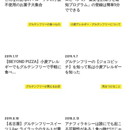
不使用のお菓子大集合
知プログラム」の登録は簡単5分
でできる
グルテンフリーの食べもの
小麦アレルギー・グルテンフリーについて
2019.1.17
2019.9.7
【BEYOND PIZZA】小麦アレル
グルテンフリーの【ジョコビッ
ギーでもグルテンフリーで手軽に
チ】を知って私は小麦アレルギー
食べ…
を知った
グルテンフリーが買えるお店
気をつけること
2019.8.18
2018.2.13
【名古屋】グルテンフリースイー
アナフィラキシーは誰にでも起こ
ツ Lilac ライラックのタルトが最
る可能性がある！食べ物だけじゃ