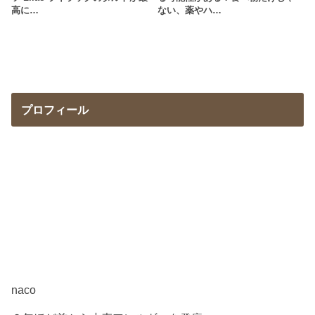
高に…
ない、薬やハ…
プロフィール
naco