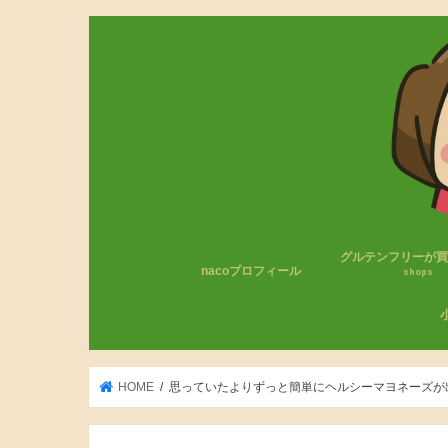
グルテンフリーが
nacoプロフィール
shops
コンビニのグルテン
無印良品
成城石井
カルディ
その他
わ
小
HOME
思っていたよりずっと簡単にヘルシーマヨネーズが出