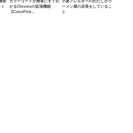
解析
カラーコードが簡単にすぐわ
小麦アレルギーのわたしがラ
ティ
かるChromeの拡張機能
ーメン屋の店長をしているこ
【ColorPick…
と