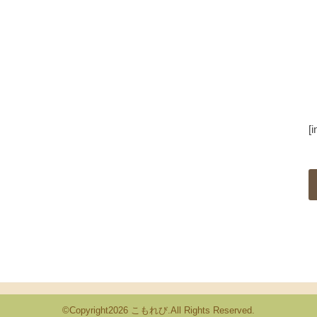
[
©Copyright2026
こもれび
.All Rights Reserved.