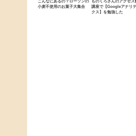
こんなにあるの？ローソンの
ものくろさんのアクセス
小麦不使用のお菓子大集合
講座で【Googleアナリ
クス】を勉強した