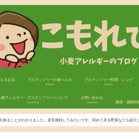
買えるお店
グルテンフリーの食べもの
グルテンフリー料理・レシピ
others
foods
フリー商品
セブンイレブン
ファミリーマート
ローソン
ローソンストア100
おやつ
パン
米粉・ライスジュレ
調味料
麺
小麦アレルギー・グルテンフリーについて
お問い合わせ
講演・講師依
labeling
contact
たしの小麦アレルギー体験
麦アレルギーの生活
エピペン
気をつけること
来ることがわかりました。是非挑戦してみたいです。初めて見る野菜なども紹介して