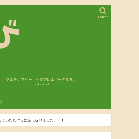
search
グルテンフリー・小麦アレルギーの飲食店
restaurant
カフェ・レストラン
パン屋さん
モスバーガー
頼
いただけて勉強になりました。 (1)