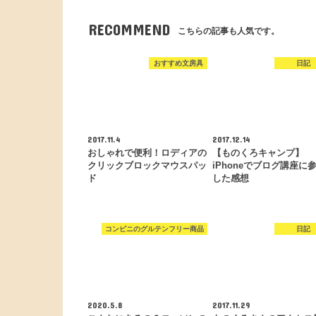
RECOMMEND
こちらの記事も人気です。
おすすめ文房具
日記
2017.11.4
2017.12.14
おしゃれで便利！ロディアの
【ものくろキャンプ】
クリックブロックマウスパッ
iPhoneでブログ講座に
ド
した感想
コンビニのグルテンフリー商品
日記
2020.5.8
2017.11.29