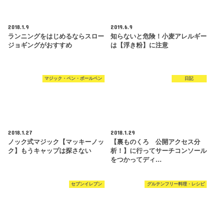
2018.1.9
2019.6.9
ランニングをはじめるならスロー
知らないと危険！小麦アレルギー
ジョギングがおすすめ
は【浮き粉】に注意
マジック・ペン・ボールペン
日記
2018.1.27
2018.1.29
ノック式マジック【マッキーノッ
【裏ものくろ 公開アクセス分
ク】もうキャップは探さない
析！】に行ってサーチコンソール
をつかってディ…
セブンイレブン
グルテンフリー料理・レシピ