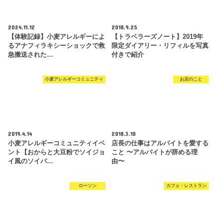
2024.11.12
2018.9.25
【体験記録】小麦アレルギーによ
【トラベラーズノート】2019年
るアナフィラキシーショックで救
限定ダイアリー・リフィルを写真
急搬送された…
付きで紹介
小麦アレルギーコミュニティ
お店のこと
2019.4.14
2018.3.10
小麦アレルギーコミュニティイベ
店長の仕事はアルバイトを愛する
ント【おからと大豆粉でソイジョ
こと 〜アルバイトが辞める理
イ風のソイバ…
由〜
ローソン
カフェ・レストラン