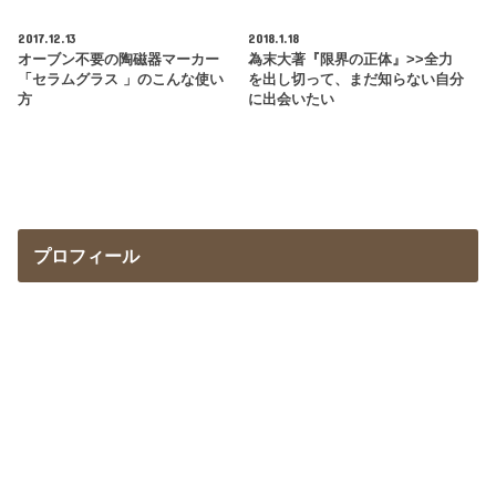
2017.12.13
2018.1.18
オーブン不要の陶磁器マーカー
為末大著『限界の正体』>>全力
「セラムグラス 」のこんな使い
を出し切って、まだ知らない自分
方
に出会いたい
プロフィール