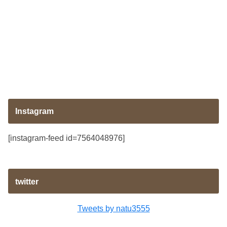
Instagram
[instagram-feed id=7564048976]
twitter
Tweets by natu3555