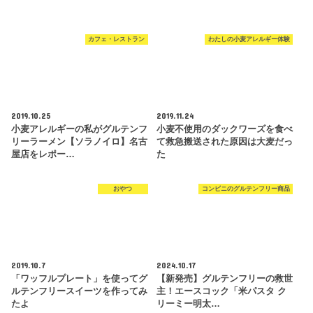
カフェ・レストラン
わたしの小麦アレルギー体験
2019.10.25
2019.11.24
小麦アレルギーの私がグルテンフ
小麦不使用のダックワーズを食べ
リーラーメン【ソラノイロ】名古
て救急搬送された原因は大麦だっ
屋店をレポー…
た
おやつ
コンビニのグルテンフリー商品
2019.10.7
2024.10.17
「ワッフルプレート」を使ってグ
【新発売】グルテンフリーの救世
ルテンフリースイーツを作ってみ
主！エースコック「米パスタ ク
たよ
リーミー明太…