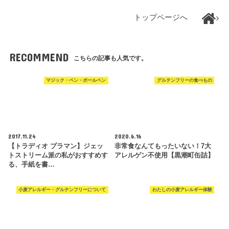
トップページへ
RECOMMEND
こちらの記事も人気です。
マジック・ペン・ボールペン
グルテンフリーの食べもの
2017.11.24
2020.6.16
【トラディオ プラマン】ジェッ
非常食なんてもったいない！7大
トストリーム派の私がおすすめす
アレルゲン不使用【黒潮町缶詰】
る、手紙を書…
小麦アレルギー・グルテンフリーについて
わたしの小麦アレルギー体験