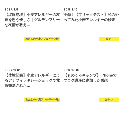
2024.9.8
2019.9.10
【涙腺崩壊】小麦アレルギーの友
実録！【プリックテスト】私のや
達を想う優しさ｜グルテンフリー
ってみた小麦アレルギーの検査
な友情が教え…
わたしの小麦アレルギー体験
日記
2024.11.12
2017.12.14
【体験記録】小麦アレルギーによ
【ものくろキャンプ】iPhoneで
るアナフィラキシーショックで救
ブログ講座に参加した感想
急搬送された…
わたしの小麦アレルギー体験
おやつ