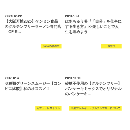
2024.12.22
2018.1.23
【大阪万博2025】ケンミン食品
はあちゅう著『「自分」を仕事に
のグルテンフリーラーメン専門店
する生き方』>>楽しいことで人
「GF R…
生を埋めよう
nacoの頭の中
おやつ
2017.12.4
2018.10.10
６種類グリーンスムージー【コン
砂糖不使用の【グルテンフリー】
ビニ比較】私のオススメ！
パンケーキミックスでオリジナル
のパンケーキ…
カフェ・レストラン
小麦アレルギー・グルテンフリーについて