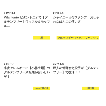
2019.10.6
2018.4.4
Vitantonio ビタントニオで【グ
シャイニー日付スタンプ おしゃ
ルテンフリー】ワッフル＆モッフ
れなはんこの使い方
ル…
麺
小麦アレルギー・グルテンフリーについて
2017.11.1
2019.8.17
小麦アレルギーに【小林生麺】の
巨人の菅野智之投手が【グルテン
グルテンフリー米粉麺がおいしい
フリー】で復活！！
ぞ！
nacoの頭の中
調味料