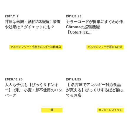
2017.11.7
2018.2.28
甘酒は米麹・酒粕の2種類！栄養
カラーコードが簡単にすぐわかる
や効果は？ダイエットにも？
Chromeの拡張機能
【ColorPick…
グルテンフリー・小麦アレルギーの飲食店
グルテンフリーが買えるお店
2020.10.25
2019.9.23
大人も子供も【びっくりドンキ
【 名古屋でアレルギー対応食品
ー】で乳・小麦・卵不使用のハン
が買える】びっくりするほど揃っ
バーグ
てるお店
麺
カフェ・レストラン