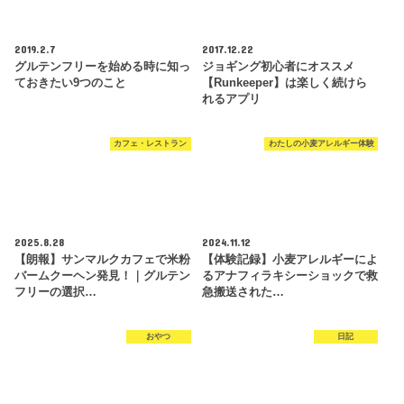
2019.2.7
2017.12.22
グルテンフリーを始める時に知っ
ジョギング初心者にオススメ
ておきたい9つのこと
【Runkeeper】は楽しく続けら
れるアプリ
カフェ・レストラン
わたしの小麦アレルギー体験
2025.8.28
2024.11.12
【朗報】サンマルクカフェで米粉
【体験記録】小麦アレルギーによ
バームクーヘン発見！｜グルテン
るアナフィラキシーショックで救
フリーの選択…
急搬送された…
おやつ
日記