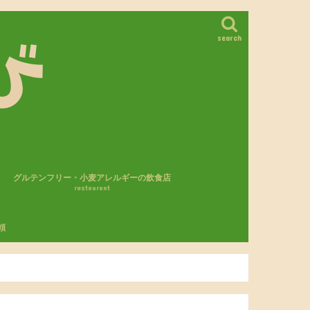
search
グルテンフリー・小麦アレルギーの飲食店
restaurant
カフェ・レストラン
パン屋さん
モスバーガー
頼