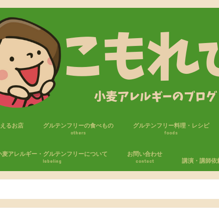
買えるお店
グルテンフリーの食べもの
グルテンフリー料理・レシピ
others
foods
フリー商品
セブンイレブン
ファミリーマート
ローソン
ローソンストア100
おやつ
パン
米粉・ライスジュレ
調味料
麺
小麦アレルギー・グルテンフリーについて
お問い合わせ
講演・講師依
labeling
contact
たしの小麦アレルギー体験
麦アレルギーの生活
エピペン
気をつけること