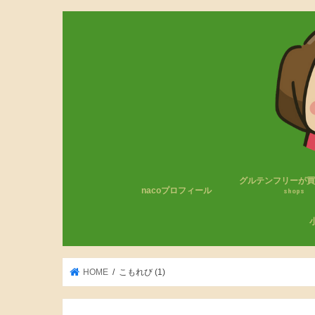
グルテンフリーが
nacoプロフィール
shops
コンビニのグルテン
無印良品
成城石井
カルディ
その他
わ
小
HOME
こもれび (1)