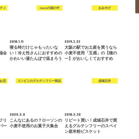
ティ
nacoの頭の中
おみやげ
2018.1.11
2019.3.23
ト
寝る時だけじゃもったいな
大阪の駅でお土産を買うなら
端会
い！冷え性さんにおすすめの
小麦不使用「五感」の【穂の
かわいい湯たんぽで温まろう
一】がおいしくておすすめ
お店
コンビニのグルテンフリー商品
成城石井
2020.5.8
2018.5.30
フリ
こんなにあるの？ローソンの
リピート買い！成城石井で買
パー
小麦不使用のお菓子大集合
えるグルテンフリーのスペイ
ン産米粉ビスケット