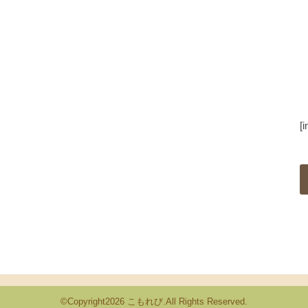
[
©Copyright2026
こもれび
.All Rights Reserved.