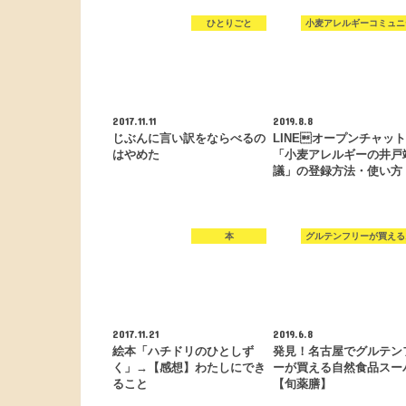
ひとりごと
小麦アレルギーコミュニ
2017.11.11
2019.8.8
じぶんに言い訳をならべるの
LINEオープンチャッ
はやめた
「小麦アレルギーの井戸
議」の登録方法・使い方
本
グルテンフリーが買える
2017.11.21
2019.6.8
絵本「ハチドリのひとしず
発見！名古屋でグルテン
く」→【感想】わたしにでき
ーが買える自然食品スー
ること
【旬薬膳】