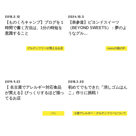
2018.2.12
2024.10.5
【ものくろキャンプ】ブログを１
【表参道】ビヨンドスイーツ
時間で書く方法は、1分の時短を
（BEYOND SWEETS）：夢のよ
意識すること
うなグル…
グルテンフリーが買えるお店
nacoの頭の中
2019.9.23
2018.3.20
【 名古屋でアレルギー対応食品
初めてでもできた「消しゴムはん
が買える】びっくりするほど揃っ
こ」作りに挑戦！
てるお店
パン
小麦アレルギー・グルテンフリーについて