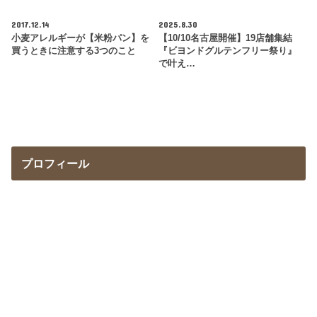
2017.12.14
2025.8.30
小麦アレルギーが【米粉パン】を
【10/10名古屋開催】19店舗集結
買うときに注意する3つのこと
『ビヨンドグルテンフリー祭り』
で叶え…
プロフィール