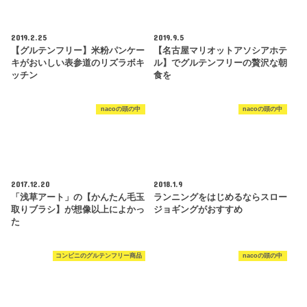
2019.2.25
2019.9.5
【グルテンフリー】米粉パンケー
【名古屋マリオットアソシアホテ
キがおいしい表参道のリズラボキ
ル】でグルテンフリーの贅沢な朝
ッチン
食を
nacoの頭の中
nacoの頭の中
2017.12.20
2018.1.9
「浅草アート」の【かんたん毛玉
ランニングをはじめるならスロー
取りブラシ】が想像以上によかっ
ジョギングがおすすめ
た
コンビニのグルテンフリー商品
nacoの頭の中