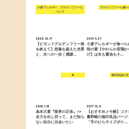
小麦アレルギー・グルテンフリーに
グルテンフリーの食べ
ついて
2025.10.17
2019.9.27
【ビヨンドグルテンフリー祭
小麦アレルギーが食べら
を終えて】想像を超えた光景
味の素【やわらか若鶏か
と、次への一歩｜感謝…
げ】は衣も醤油も小…
本
無印良品の文
2018.1.18
2017.12.8
為末大著『限界の正体』>>
【おすすめメモ帳】コク
全力を出し切って、まだ知ら
量野帳の無印良品バージ
ない自分に出会いたい
「手のひらサイズポケ…