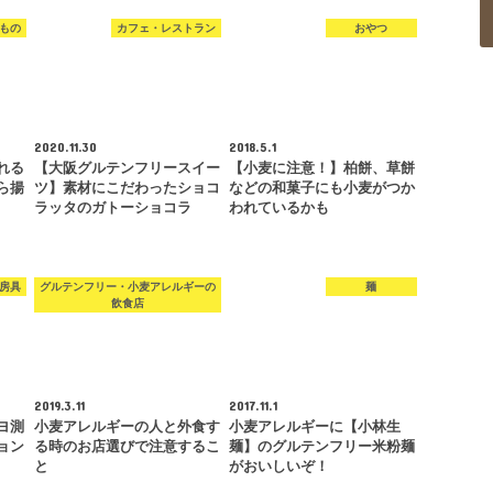
もの
カフェ・レストラン
おやつ
2020.11.30
2018.5.1
れる
【大阪グルテンフリースイー
【小麦に注意！】柏餅、草餅
ら揚
ツ】素材にこだわったショコ
などの和菓子にも小麦がつか
ラッタのガトーショコラ
われているかも
房具
グルテンフリー・小麦アレルギーの
麺
飲食店
2019.3.11
2017.11.1
ヨ測
小麦アレルギーの人と外食す
小麦アレルギーに【小林生
ョン
る時のお店選びで注意するこ
麺】のグルテンフリー米粉麺
と
がおいしいぞ！