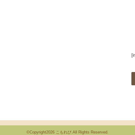
[
©Copyright2026
こもれび
.All Rights Reserved.