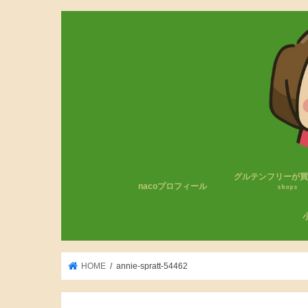
グルテンフリーが
nacoプロフィール
shops
コンビニのグルテン
無印良品
成城石井
カルディ
その他
わ
小
HOME
annie-spratt-54462