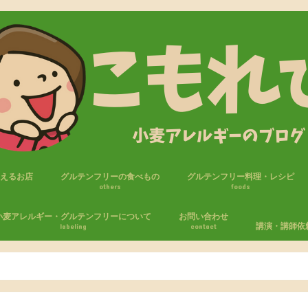
買えるお店
グルテンフリーの食べもの
グルテンフリー料理・レシピ
others
foods
フリー商品
セブンイレブン
ファミリーマート
ローソン
ローソンストア100
おやつ
パン
米粉・ライスジュレ
調味料
麺
小麦アレルギー・グルテンフリーについて
お問い合わせ
講演・講師依
labeling
contact
たしの小麦アレルギー体験
麦アレルギーの生活
エピペン
気をつけること