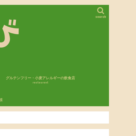
search
グルテンフリー・小麦アレルギーの飲食店
restaurant
カフェ・レストラン
パン屋さん
モスバーガー
頼