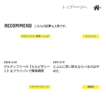
トップページへ
RECOMMEND
こちらの記事も人気です。
グルテンフリー料理・レシピ
ひとりごと
2020.4.30
2017.11.11
グルテンフリーの【もちピザシー
じぶんに言い訳をならべるのはや
ト】をフライパンで簡単調理
めた
トラベラーズノート
調味料