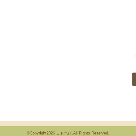
[
©Copyright2026
こもれび
.All Rights Reserved.