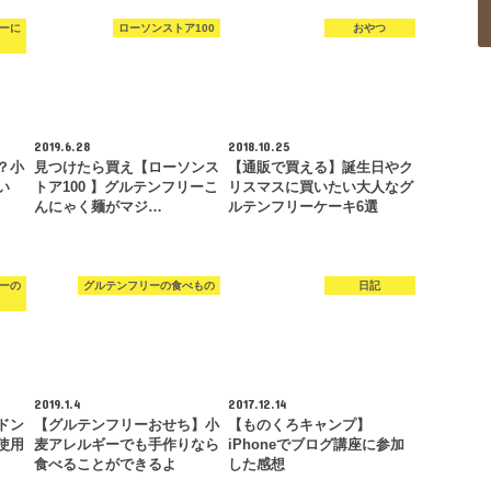
ーに
ローソンストア100
おやつ
2019.6.28
2018.10.25
？小
見つけたら買え【ローソンス
【通販で買える】誕生日やク
い
トア100 】グルテンフリーこ
リスマスに買いたい大人なグ
んにゃく麺がマジ…
ルテンフリーケーキ6選
ーの
グルテンフリーの食べもの
日記
2019.1.4
2017.12.14
ドン
【グルテンフリーおせち】小
【ものくろキャンプ】
使用
麦アレルギーでも手作りなら
iPhoneでブログ講座に参加
食べることができるよ
した感想