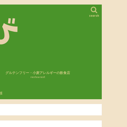
search
グルテンフリー・小麦アレルギーの飲食店
restaurant
カフェ・レストラン
パン屋さん
モスバーガー
頼