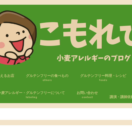
買えるお店
グルテンフリーの食べもの
グルテンフリー料理・レシピ
others
foods
フリー商品
セブンイレブン
ファミリーマート
ローソン
ローソンストア100
おやつ
パン
米粉・ライスジュレ
調味料
麺
小麦アレルギー・グルテンフリーについて
お問い合わせ
講演・講師依
labeling
contact
たしの小麦アレルギー体験
麦アレルギーの生活
エピペン
気をつけること