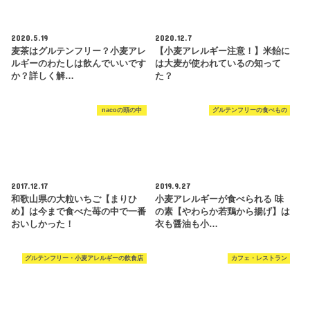
2020.5.19
2020.12.7
麦茶はグルテンフリー？小麦アレ
【小麦アレルギー注意！】米飴に
ルギーのわたしは飲んでいいです
は大麦が使われているの知って
か？詳しく解…
た？
nacoの頭の中
グルテンフリーの食べもの
2017.12.17
2019.9.27
和歌山県の大粒いちご【まりひ
小麦アレルギーが食べられる 味
め】は今まで食べた苺の中で一番
の素【やわらか若鶏から揚げ】は
おいしかった！
衣も醤油も小…
グルテンフリー・小麦アレルギーの飲食店
カフェ・レストラン