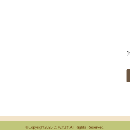
[
©Copyright2026
こもれび
.All Rights Reserved.