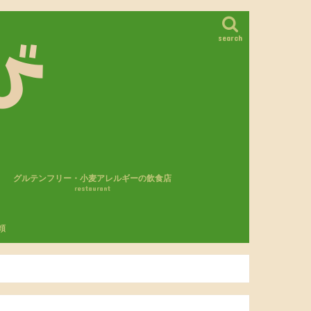
search
グルテンフリー・小麦アレルギーの飲食店
restaurant
カフェ・レストラン
パン屋さん
モスバーガー
頼