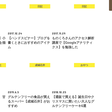
日記
日記
2017.12.24
2017.11.29
】小
【ハンドスピナー】ブログを
ものくろさんのアクセス解析
を揃
書くときにおすすめのアイテ
講座で【Googleアナリティ
ム
クス】を勉強した
と
成城石井
おやつ
2019.6.5
2018.10.25
、甘
グルテンフリーの食品が買え
【通販で買える】誕生日やク
るスーパー【成城石井】がお
リスマスに買いたい大人なグ
すすめ
ルテンフリーケーキ6選