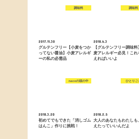
調味料
調味料
2017.11.30
2018.6.3
グルテンフリー【小麦をつか
【グルテンフリー調味料
ってない醤油】小麦アレルギ
麦アレルギー必見！これ
ーの私の必需品
えればいいよ
nacoの頭の中
ひとりご
2018.3.20
2018.2.5
初めてでもできた「消しゴム
大人のあなたもわたしも
はんこ」作りに挑戦！
えたっていいんだよ