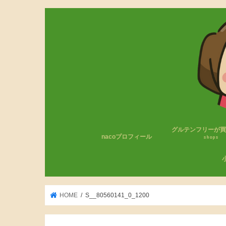
グルテンフリーが
nacoプロフィール
shops
コンビニのグルテン
無印良品
成城石井
カルディ
その他
わ
小
HOME
S__80560141_0_1200