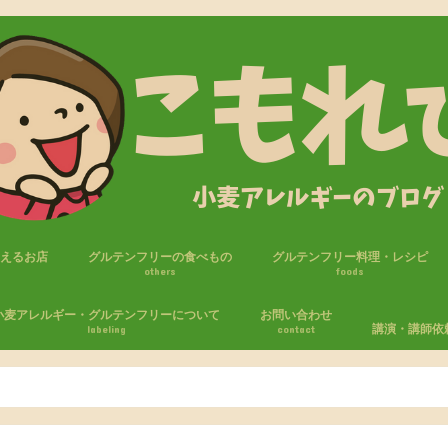
買えるお店
グルテンフリーの食べもの
グルテンフリー料理・レシピ
others
foods
フリー商品
セブンイレブン
ファミリーマート
ローソン
ローソンストア100
おやつ
パン
米粉・ライスジュレ
調味料
麺
小麦アレルギー・グルテンフリーについて
お問い合わせ
講演・講師依
labeling
contact
たしの小麦アレルギー体験
麦アレルギーの生活
エピペン
気をつけること