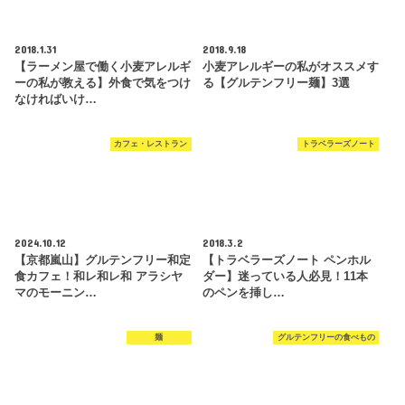
2018.1.31
2018.9.18
【ラーメン屋で働く小麦アレルギ
小麦アレルギーの私がオススメす
ーの私が教える】外食で気をつけ
る【グルテンフリー麺】3選
なければいけ…
カフェ・レストラン
トラベラーズノート
2024.10.12
2018.3.2
【京都嵐山】グルテンフリー和定
【トラベラーズノート ペンホル
食カフェ！和レ和レ和 アラシヤ
ダー】迷っている人必見！11本
マのモーニン…
のペンを挿し…
麺
グルテンフリーの食べもの