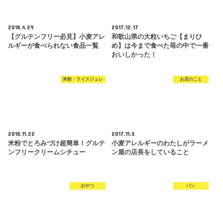
2018.4.29
2017.12.17
【グルテンフリー必見】小麦アレ
和歌山県の大粒いちご【まりひ
ルギーが食べられない食品一覧
め】は今まで食べた苺の中で一番
おいしかった！
米粉・ライスジュレ
お店のこと
2018.11.22
2017.11.5
米粉でとろみづけ超簡単！グルテ
小麦アレルギーのわたしがラーメ
ンフリークリームシチュー
ン屋の店長をしていること
おやつ
パン