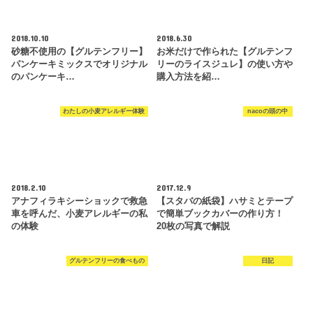
2018.10.10
2018.6.30
砂糖不使用の【グルテンフリー】
お米だけで作られた【グルテンフ
パンケーキミックスでオリジナル
リーのライスジュレ】の使い方や
のパンケーキ…
購入方法を紹…
わたしの小麦アレルギー体験
nacoの頭の中
2018.2.10
2017.12.9
アナフィラキシーショックで救急
【スタバの紙袋】ハサミとテープ
車を呼んだ、小麦アレルギーの私
で簡単ブックカバーの作り方！
の体験
20枚の写真で解説
グルテンフリーの食べもの
日記