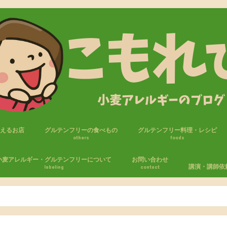
買えるお店
グルテンフリーの食べもの
グルテンフリー料理・レシピ
others
foods
フリー商品
セブンイレブン
ファミリーマート
ローソン
ローソンストア100
おやつ
パン
米粉・ライスジュレ
調味料
麺
小麦アレルギー・グルテンフリーについて
お問い合わせ
講演・講師依
labeling
contact
たしの小麦アレルギー体験
麦アレルギーの生活
エピペン
気をつけること