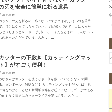
の刃を安全に簡単に折る道具
2017.11.26
カッターの刃を折るの、怖くないですか？ わたしはいつも苦手
で、ひとにやってもらっていた。 刃が飛んできて、目に入った
らどうしようとか、やっぱり怖い。 そんなときに、こんないい
ものあったんだっていうものみつけ…
カッターの下敷き【カッティングマッ
ト】がすごく便利！
2017.11.20
みなさんはカッターを使うとき、何を敷いているかな？ 新聞
紙、ダンボール、雑誌など？ カッティングマットがあれば、机
に傷をつけることなく新聞紙や雑誌が粉々になってゴミが増える
心配もなく快適にカッターライフを楽しめる。 わた…