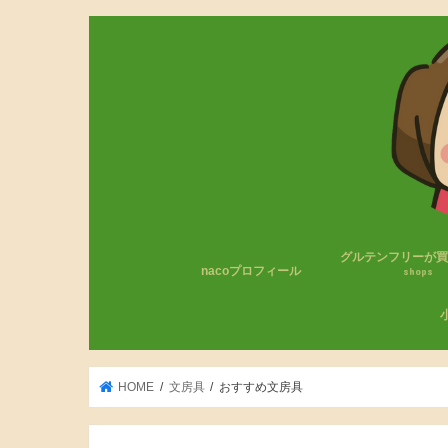
グルテンフリーが
nacoプロフィール
shops
コンビニのグルテン
無印良品
成城石井
カルディ
その他
わ
小
HOME
文房具
おすすめ文房具