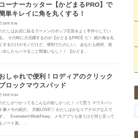
コーナーカッター【かどまるPRO】で
簡単キレイに角を丸くする！
2017.11.16
わたしはお店に貼るラーメンのポップ広告をよく手作りしてい
る。 その時に大活躍するのが【かどまるPRO】だ！ 紙の角を丸
くするだけのモノだけど、便利でたのしい。 あなたも絶対、使
い出したらハマること間違いなし！！ 【かどま…
おしゃれで便利！ロディアのクリック
ブロックマウスパッド
2017.11.04
わたしがつかってるこんなの欲しかった！って思う マウスパッ
ド兼メモの紹介。 方眼LOVE♡ わたしはかなりアナログな人で
す。 EvernoteやWorkFlowy、メモアプリも使うけど何と言って
もノート派。…