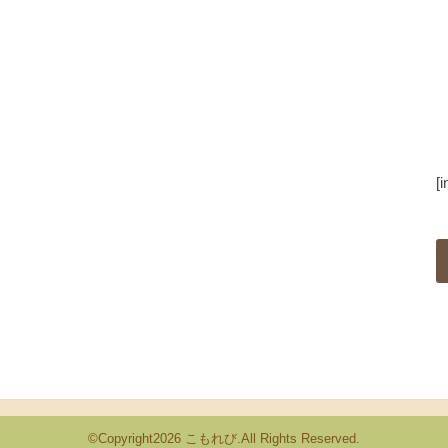
[
©Copyright2026
こもれび
.All Rights Reserved.