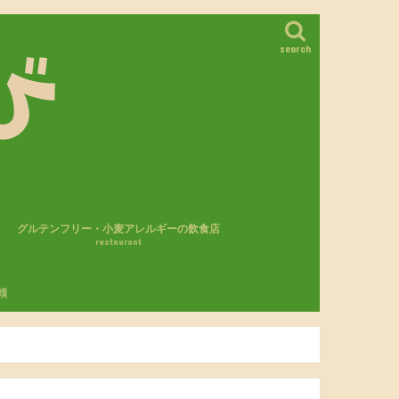
search
グルテンフリー・小麦アレルギーの飲食店
restaurant
カフェ・レストラン
パン屋さん
モスバーガー
頼